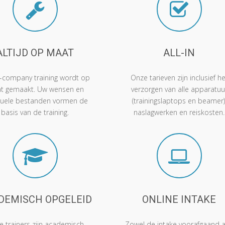
ALTIJD OP MAAT
ALL-IN
n-company training wordt op
Onze tarieven zijn inclusief he
t gemaakt. Uw wensen en
verzorgen van alle apparatuu
tuele bestanden vormen de
(trainingslaptops en beamer)
basis van de training.
naslagwerken en reiskosten.
DEMISCH OPGELEID
ONLINE INTAKE
 trainers zijn academisch
Zowel de intake voorafgaand 