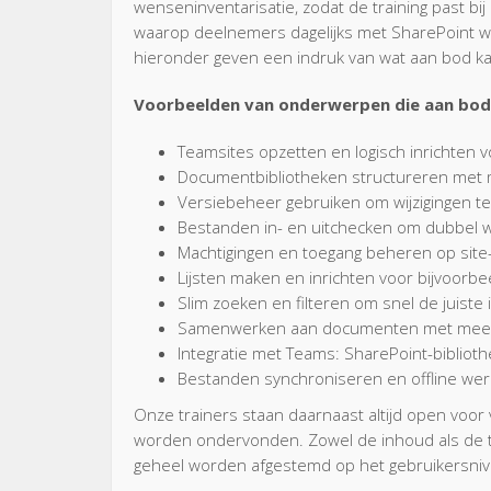
wenseninventarisatie, zodat de training past bi
waarop deelnemers dagelijks met SharePoint 
hieronder geven een indruk van wat aan bod k
Voorbeelden van onderwerpen die aan bod
Teamsites opzetten en logisch inrichten vo
Documentbibliotheken structureren met
Versiebeheer gebruiken om wijzigingen te
Bestanden in- en uitchecken om dubbel 
Machtigingen en toegang beheren op site
Lijsten maken en inrichten voor bijvoorbee
Slim zoeken en filteren om snel de juiste 
Samenwerken aan documenten met meerd
Integratie met Teams: SharePoint-biblio
Bestanden synchroniseren en offline wer
Onze trainers staan daarnaast altijd open voo
worden ondervonden. Zowel de inhoud als de tij
geheel worden afgestemd op het gebruikersni