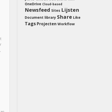
OneDrive
Cloud-based
Newsfeed
Lijsten
Sites
Share
Document library
Like
Tags
Projecten
Workflow
t
r
,
aan