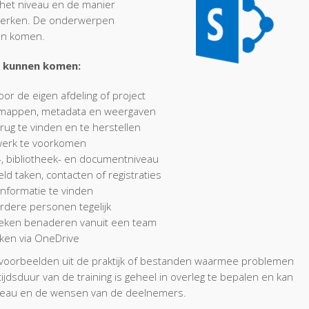
j het niveau en de manier
werken. De onderwerpen
an komen.
 kunnen komen:
or de eigen afdeling of project
 mappen, metadata en weergaven
rug te vinden en te herstellen
werk te voorkomen
-, bibliotheek- en documentniveau
ld taken, contacten of registraties
informatie te vinden
ere personen tegelijk
theken benaderen vanuit een team
ken via OneDrive
r voorbeelden uit de praktijk of bestanden waarmee problemen
dsduur van de training is geheel in overleg te bepalen en kan
veau en de wensen van de deelnemers.