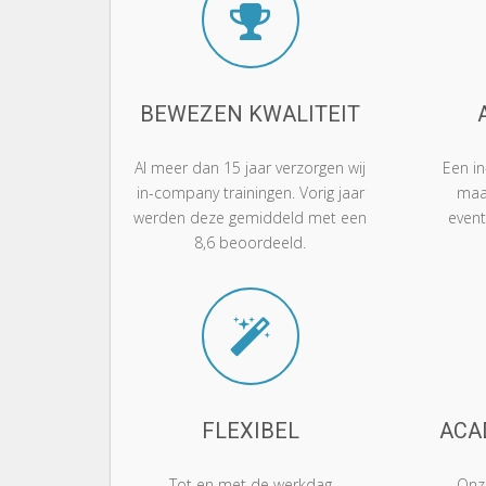
BEWEZEN KWALITEIT
Al meer dan 15 jaar verzorgen wij
Een i
in-company trainingen. Vorig jaar
maa
werden deze gemiddeld met een
even
8,6 beoordeeld.
FLEXIBEL
ACA
Tot en met de werkdag
Onze