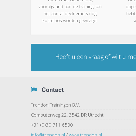
voorafgaand aan de training kan
opgel
het aantal deelnemers nog
hebb
kosteloos worden gewijzigd.
w
Heeft u een vraag
of wilt u m
Contact
Trendon Trainingen B.V.
Computerweg 22, 3542 DR Utrecht
+31 (0)30 711 6500
info@trendon.nl
/
www.trendon.nl